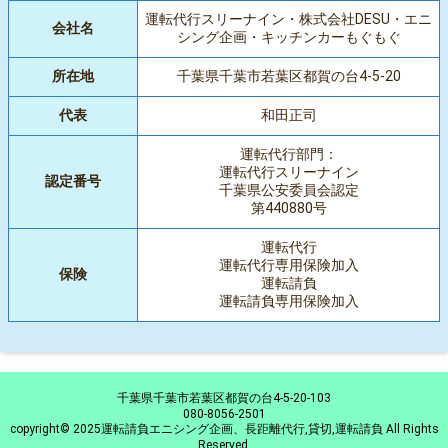
運転代行スリーナイン・株式会社DESU・エニ
会社名
シング企画・キッチンカーもぐもぐ
所在地
千葉県千葉市若葉区都賀の台4-5-20
代表
和田正司
運転代行部門：
運転代行スリーナイン
認定番号
千葉県公安委員会認定
第440880号
運転代行
運転代行専用保険加入
保険
運転請負
運転請負専用保険加入
千葉県千葉市若葉区都賀の台4-5-20-103
080-8056-2501
copyright© 2025運転請負エニシング企画、長距離代行,貸切,運転請負 All Rights
Reserved.